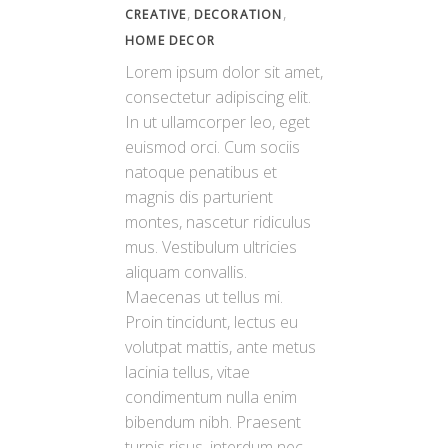
,
,
CREATIVE
DECORATION
HOME DECOR
Lorem ipsum dolor sit amet,
consectetur adipiscing elit.
In ut ullamcorper leo, eget
euismod orci. Cum sociis
natoque penatibus et
magnis dis parturient
montes, nascetur ridiculus
mus. Vestibulum ultricies
aliquam convallis.
Maecenas ut tellus mi.
Proin tincidunt, lectus eu
volutpat mattis, ante metus
lacinia tellus, vitae
condimentum nulla enim
bibendum nibh. Praesent
turpis risus, interdum nec